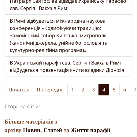
Патріарх Святослав відвідає Українську парафію
свв. Сергія і Вакха в Римі
В Римі відбудеться міжнародна наукова
конференція «Кодифікуючи традицію:
Замойський собор Київської митрополії
(канонічні джерела, унійне богослов’я та
культурно-релігійна програма)»
В Українській парафії свв. Сергія і Вакха в Римі
відбудеться презентація книги владики Діонісія
Початок
Попередня
1
2
3
4
5
6
7
Сторінка 4 із 21
Більше матеріалів з
архіву
Новин
,
Статей
та
Життя парафії