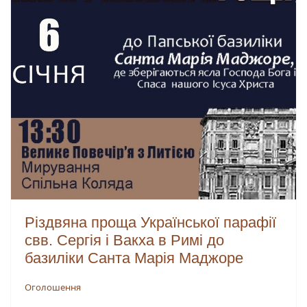
Різдвяна проща Української парафії
свв. Сергія і Вакха в Римі до
базиліки Санта Марія Маджоре
Оголошення