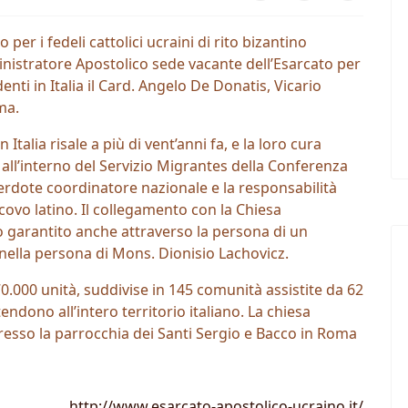
per i fedeli cattolici ucraini di rito bizantino
inistratore Apostolico sede vacante dell’Esarcato per
identi in Italia il Card. Angelo De Donatis, Vicario
ma.
 Italia risale a più di vent’anni fa, e la loro cura
ll’interno del Servizio Migrantes della Conferenza
cerdote coordinatore nazionale e la responsabilità
scovo latino. Il collegamento con la Chiesa
o garantito anche attraverso la persona di un
nella persona di Mons. Dionisio Lachovicz.
70.000 unità, suddivise in 145 comunità assistite da 62
tendono all’intero territorio italiano. La chiesa
presso la parrocchia dei Santi Sergio e Bacco in Roma
http://www.esarcato-apostolico-ucraino.it/