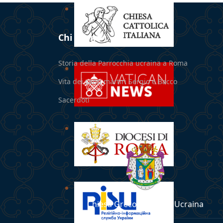
Chi siamo
Storia della Parrocchia ucraina a Roma
Vita dei santi martiri Sergio e Bacco
Sacerdoti
Chiesa Greco-Cattolica Ucraina