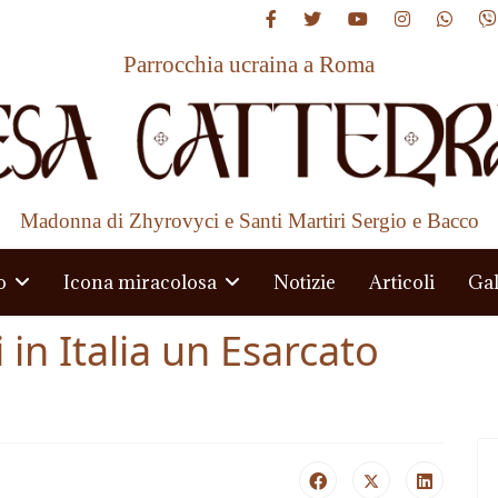
Parrocchia ucraina a Roma
Madonna di Zhyrovyci e Santi Martiri Sergio e Bacco
o
Icona miracolosa
Notizie
Articoli
Gal
i in Italia un Esarcato