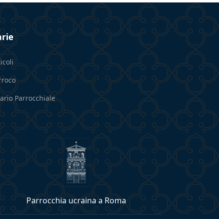
rie
icoli
rroco
cario Parrocchiale
Parrocchia ucraina a Roma