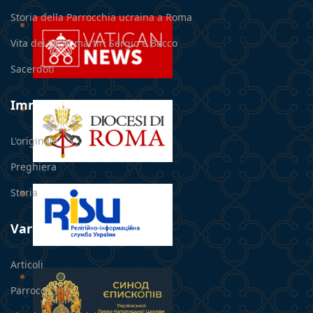
Storia della Parrocchia ucraina a Roma
Vita dei santi martiri Sergio e Bacco
Sacerdoti
Immagine miracolosa
L'originale
Preghiera
Storia
Varie
Articoli
Parroco