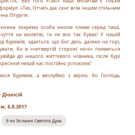
Христос. Без того «Так!» наші молитви є тільки
ормул. «Так, Отче!» дає сенс всім іншим спільним
на Літургія;
і кожна зокрема особа інколи пливе серед тиші,
очуття на молитві, та не все так буває! У нашій
д буревіїв, здається, що Бог десь далеко на горі,
увати, бо в «четвертій сторожі ночі» появиться
н увійде до нашого життєвого човника, після бурі
кресіння нехай нас постійно успокоює!
ося буревіїв, а веслуймо з вірою, бо Господь
+ Діонісій
м, 6.8.2017
9 по Зісланні Святого Духа