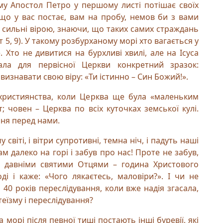
му Апостол Петро у першому листі потішає своїх
, що у вас постає, вам на пробу, немов би з вами
е, сильні вірою, знаючи, що таких самих страждань
Пт 5, 9). У такому розбурханому морі хто вагається у
. Хто не дивитися на бурхливі хвилі, але на Ісуса
ала для первісної Церкви конкретний зразок:
визнавати свою віру: «Ти істинно – Син Божий!».
 християнства, коли Церква ще була «маленьким
т; човен – Церква по всіх куточках земської кулі.
ння перед нами.
віті, і вітри супротивні, темна ніч, і падуть наші
м далеко на горі і забув про нас! Проте не забув,
 з давніми святими Отцями – година Христового
і і каже: «Чого лякаєтесь, маловіри?». І чи не
40 років переслідування, коли вже надія згасала,
еїзму і переслідування?
 морі після певної тиші постають інші буревії, які