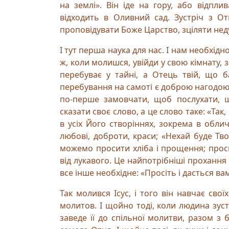
на землі». Він іде на гору, або відпли
відходить в Оливний сад. Зустріч з От
проповідувати Боже Царство, зціляти нед
І тут перша наука для нас. І нам необхідно
ж, коли молишся, увійди у свою кімнату,
перебуває у тайні, а Отець твій, що ба
перебування на самоті є доброю нагодою
по-перше замовчати, щоб послухати, 
сказати своє слово, а це слово таке: «Так
в усіх Його створіннях, зокрема в обли
любові, доброти, краси; «Нехай буде Тво
можемо просити хліба і прощення; проси
від лукавого. Це найпотрібніші прохання
все інше необхідне: «Просіть і дасться вам…
Так молився Ісус, і того він навчає сво
молитов. І щойно тоді, коли людина зуст
заведе її до спільної молитви, разом з