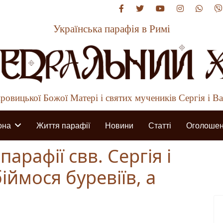
Українська парафія в Римі
овицької Божої Матері і святих мучеників Сергія і В
она
Життя парафії
Новини
Статті
Оголоше
парафії свв. Сергія і
іймося буревіїв, а