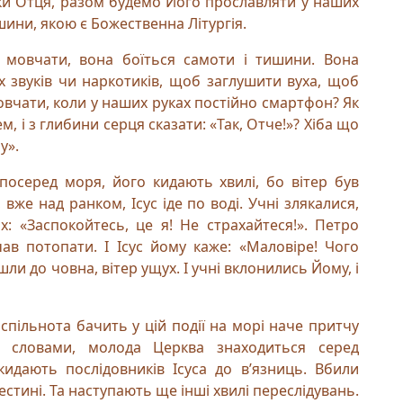
очки Отця, разом будемо Його прославляти у наших
шини, якою є Божественна Літургія.
 мовчати, вона боїться самоти і тишини. Вона
х звуків чи наркотиків, щоб заглушити вуха, щоб
овчати, коли у наших руках постійно смартфон? Як
, і з глибини серця сказати: «Так, Отче!»? Хіба що
у».
 посеред моря, його кидають хвилі, бо вітер був
 вже над ранком, Ісус іде по воді. Учні злякалися,
: «Заспокойтесь, це я! Не страхайтеся!». Петро
чав потопати. І Ісус йому каже: «Маловіре! Чого
шли до човна, вітер ущух. І учні вклонились Йому, і
спільнота бачить у цій події на морі наче притчу
 словами, молода Церква знаходиться серед
кидають послідовників Ісуса до в’язниць. Вбили
естині. Та наступають ще інші хвилі переслідувань.