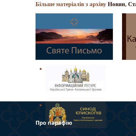
Більше матеріалів з архіву
Новин
,
Ст
Про парафію