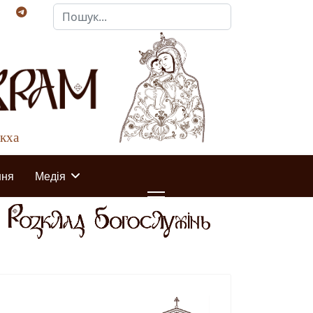
Пошук...
акха
ння
Медія