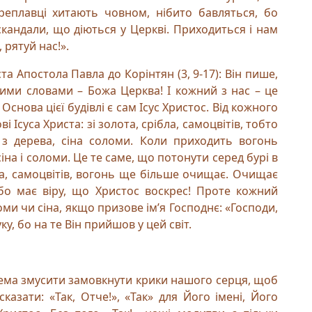
реплавці хитають човном, нібито бавляться, бо
 скандали, що діються у Церкві. Приходиться і нам
 рятуй нас!».
а Апостола Павла до Корінтян (3, 9-17): Він пише,
ими словами – Божа Церква! І кожний з нас – це
Основа цієї будівлі є сам Ісус Христос. Від кожного
і Ісуса Христа: зі золота, срібла, самоцвітів, тобто
и з дерева, сіна соломи. Коли приходить вогонь
іна і соломи. Це те саме, що потонути серед бурі в
бла, самоцвітів, вогонь ще більше очищає. Очищає
бо має віру, що Христос воскрес! Проте кожний
оми чи сіна, якщо призове ім’я Господнє: «Господи,
у, бо на те Він прийшов у цей світ.
крема змусити замовкнути крики нашого серця, щоб
азати: «Так, Отче!», «Так» для Його імені, Його