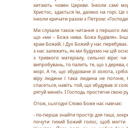
хитають човен Церкви. Інколи самі мо
Христос, здається їм, далеко на горі. Це
інколи кричати разом з Петром: «Господи,
Ми слухали також читання з першого лист
що «ми – Божа нива. Божа будівля». Інш
храм Божий, і Дух Божий у нас перебуває. 
з нас залежить, як ми будуємо на цій основ
з тривкого матеріалу, сильної віри: ч
випробувань, то палить те, що з дерева, с
морі. А те, що збудоване зі золота, срі
віру людини і така людина не потоне, 
спасеться, навіть той, що збудував зі сол
рятуй мене!». І Господь простягне свою рук
Отож, сьогодні Слово Боже нас навчає:
- по-перше знайти простір для тиші, зо
почути тихий Божий голос, щоб могти ск