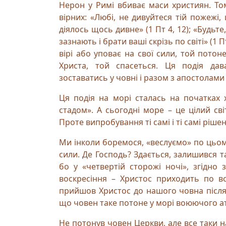
Нерон у Римі вбиває маси християн. То
вірних: «Любі, не дивуйтеся тій пожежі
діялось щось дивне» (1 Пт 4, 12); «Будьт
зазнають і брати ваші скрізь по світі» (1 
вірі або уповає на свої сили, той потоне
Христа, той спасеться. Ця подія дав
зоставатись у човні і разом з апостолами 
Ця подія на морі сталась на початках
стадом». А сьогодні море – це цілий сві
Проте випробування ті самі і ті самі ріше
Ми інколи боремося, «веслуємо» по цьому с
сили. Де Господь? Здається, залишився та
бо у «четвертій сторожі ночі», згідно
воскресіння – Христос приходить по вод
прийшов Христос до нашого човна після 
що човен таке потоне у морі воюючого ат
Не потонув човен Церкви, але все таки на