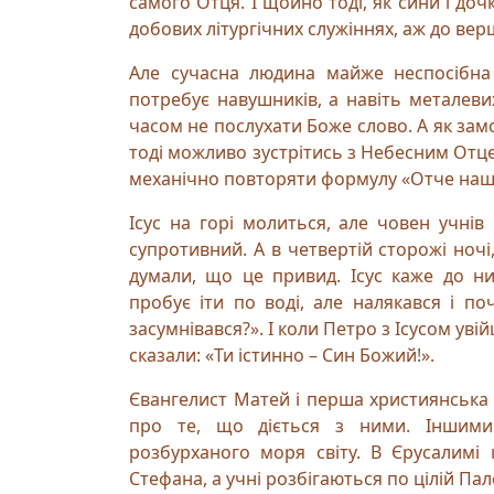
самого Отця. І щойно тоді, як сини і д
добових літургічних служіннях, аж до вер
Але сучасна людина майже неспосібна
потребує навушників, а навіть металеви
часом не послухати Боже слово. А як зам
тоді можливо зустрітись з Небесним Отцем
механічно повторяти формулу «Отче наш
Ісус на горі молиться, але човен учнів
супротивний. А в четвертій сторожі ночі,
думали, що це привид. Ісус каже до них
пробує іти по вoді, але налякався і по
засумнівався?». І коли Петро з Ісусом увій
сказали: «Ти істинно – Син Божий!».
Євангелист Матей і перша християнська 
про те, що діється з ними. Іншими
розбурханого моря світу. В Єрусалимі 
Стефана, а учні розбігаються по цілій Пал