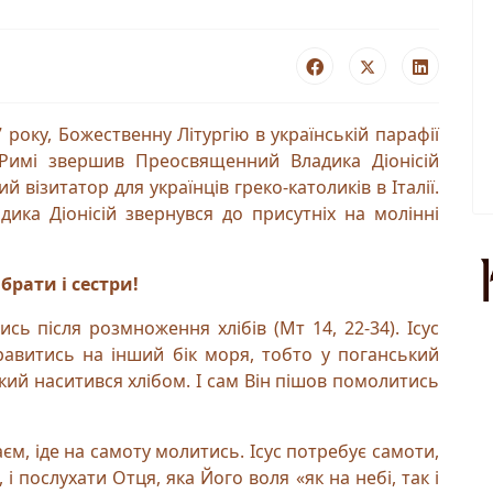
 року, Божественну Літургію в українській парафії
в Римі звершив Преосвященний Владика Діонісій
й візитатор для українців греко-католиків в Італії.
дика Діонісій звернувся до присутніх на молінні
 брати і сестри!
сь після розмноження хлібів (Мт 14, 22-34). Ісус
равитись на інший бік моря, тобто у поганський
який наситився хлібом. І сам Він пішов помолитись
чаєм, іде на самоту молитись. Ісус потребує самоти,
і послухати Отця, яка Його воля «як на небі, так і