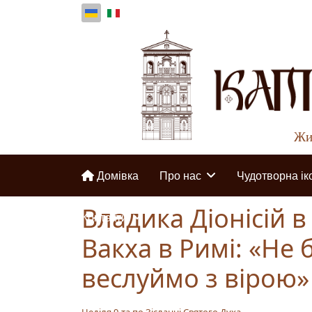
Жир
Домівка
Про нас
Чудотворна ік
Владика Діонісій в 
Контакти
Вакха в Римі: «Не б
веслуймо з вірою»