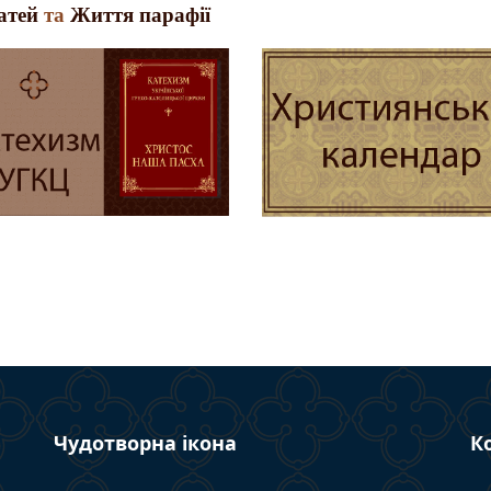
атей
та
Життя парафії
Чудотворна ікона
К