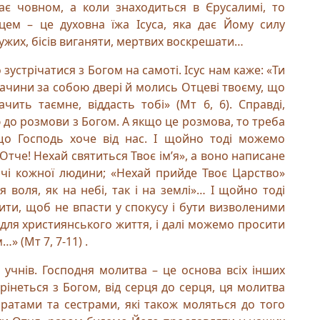
ває човном, а коли знаходиться в Єрусалимі, то
цем – це духовна їжа Ісуса, яка дає Йому силу
ужих, бісів виганяти, мертвих воскрешати…
 зустрічатися з Богом на самоті. Ісус нам каже: «Ти
 зачини за собою двері й молись Отцеві твоєму, що
чить таємне, віддасть тобі» (Мт 6, 6). Справді,
 до розмови з Богом. А якщо це розмова, то треба
що Господь хоче від нас. І щойно тоді можемо
, Отче! Нехай святиться Твоє ім’я», а воно написане
ччі кожної людини; «Нехай прийде Твоє Царство»
я воля, як на небі, так і на землі»… І щойно тоді
ти, щоб не впасти у спокусу і бути визволеними
 для християнського життя, і далі можемо просити
» (Мт 7, 7-11) .
їх учнів. Господня молитва – це основа всіх інших
рінеться з Богом, від серця до серця, ця молитва
 братами та сестрами, які також моляться до того