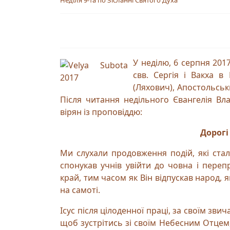
Неділя 9-та по Зісланні Святого Духа
У неділю, 6 серпня 2017
свв. Сергія і Вакха 
(Ляхович), Апостольськи
Після читання недільного Євангелія Вла
вірян із проповіддю:
Дорогі
Ми слухали продовження подій, які стали
спонукав учнів увійти до човна і переп
край, тим часом як Він відпускав народ, 
на самоті.
Ісус після цілоденної праці, за своїм зви
щоб зустрітись зі своїм Небесним Отцем, 