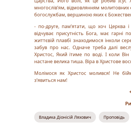
Царства, Його волі, як це робив Ісус 
многослів’ям, відмовлянням молитовних ф
богослужбам, вершиною яких є Божествен
- по-друге, пам’ятати, що хоч Церква 
відчуває присутність Бога, має гарні п
життєвій плавбі знаходимося інколи сере
забув про нас. Одначе треба далі весл
Христос, Який ітиме по воді. І коли Ві
настане велика тиша. Віра в Христове вос
Молімося як Христос молився! Не бійм
з’явиться нам!
Ри
Владика Діонісій Ляхович
Проповідь